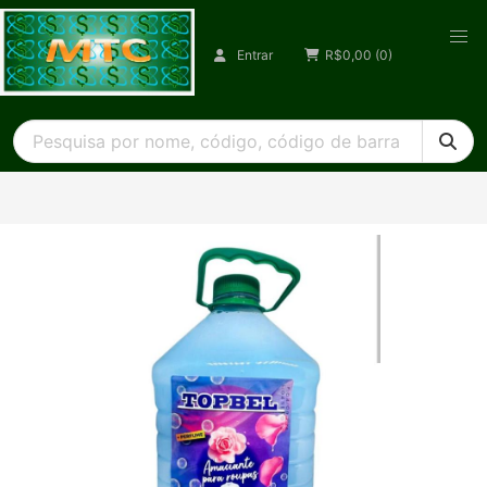
Entrar
R$
0,00
(0)