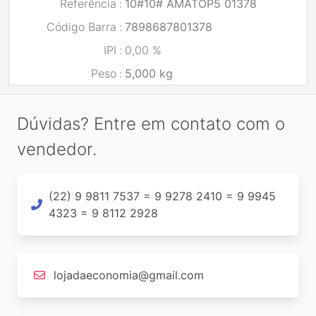
Referência
:
10#10# AMATOP5 01378
Código Barra
:
7898687801378
IPI
:
0,00 %
Peso
:
5,000 kg
Dúvidas? Entre em contato com o
vendedor.
(22) 9 9811 7537 = 9 9278 2410 = 9 9945
4323 = 9 8112 2928
lojadaeconomia@gmail.com