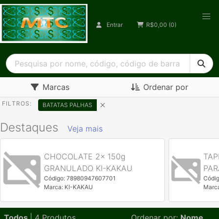
Entrar
R$
0,00
(0)
Marcas
Ordenar por
FILTROS:
BATATAS PALHAS
Destaques
Veja mais
CHOCOLATE 2x 150g
TAP
GRANULADO KI-KAKAU
PAR
Código: 78980947607701
Códi
Marca: KI-KAKAU
Marc
Todos
| 4 Produtos
Ordenar por:
Nome