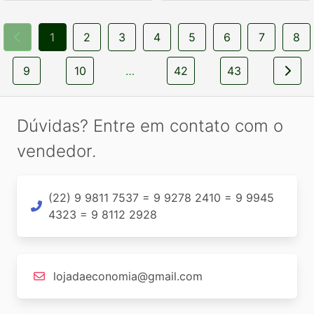
1
2
3
4
5
6
7
8
9
10
…
42
43
Dúvidas? Entre em contato com o
vendedor.
(22) 9 9811 7537 = 9 9278 2410 = 9 9945
4323 = 9 8112 2928
lojadaeconomia@gmail.com