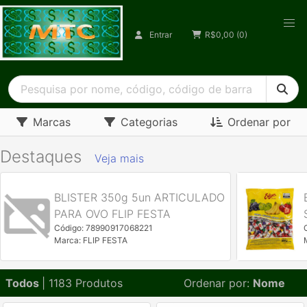
Entrar
R$
0,00
(0)
Marcas
Categorias
Ordenar por
Destaques
Veja mais
BLISTER 350g 5un ARTICULADO
PARA OVO FLIP FESTA
Código: 78990917068221
Marca: FLIP FESTA
Todos
| 1183 Produtos
Ordenar por:
Nome